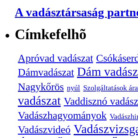
A vadásztársaság partn
Címkefelhõ
Apróvad vadászat
Csókáser
Dám vadász
Dámvadászat
Nagykőrös
nyúl
Szolgáltatások ára
vadászat
Vaddisznó vadásza
Vadászhagyományok
Vadászh
Vadászvizsg
Vadászvideó