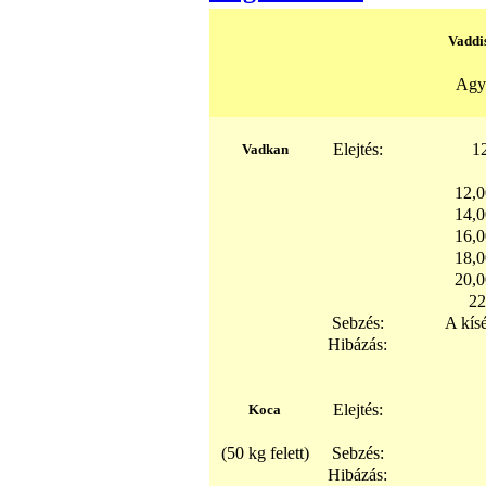
Vaddis
Agy
Elejtés:
12
Vadkan
12,0
14,0
16,0
18,0
20,0
22
Sebzés:
A kísé
Hibázás:
Elejtés:
Koca
(50 kg felett)
Sebzés:
Hibázás: