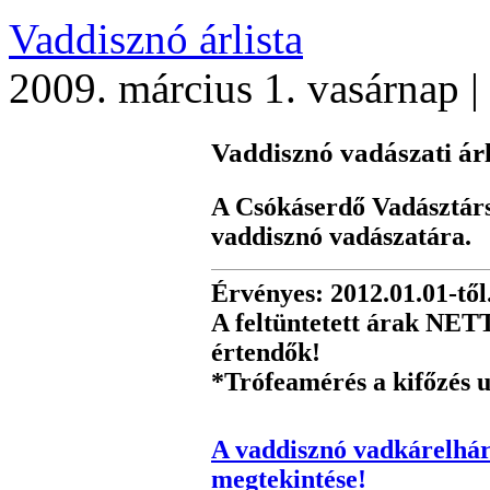
Vaddisznó árlista
2009. március 1. vasárnap |
Vaddisznó vadászati árl
A Csókáserdő Vadásztárs
vaddisznó vadászatára.
Érvényes: 2012.01.01-től
A feltüntetett árak NE
értendők!
*Trófeamérés a kifőzés u
A vaddisznó vadkárelhárí
megtekintése!