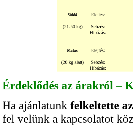
Elejtés:
Süldő
(21-50 kg)
Sebzés:
Hibázás:
Elejtés:
Malac
(20 kg alatt)
Sebzés:
Hibázás:
Érdeklődés az árakról – K
Ha ajánlatunk
felkeltette 
fel velünk a kapcsolatot kö