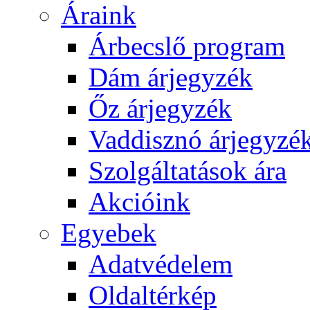
Áraink
Árbecslő program
Dám árjegyzék
Őz árjegyzék
Vaddisznó árjegyzé
Szolgáltatások ára
Akcióink
Egyebek
Adatvédelem
Oldaltérkép