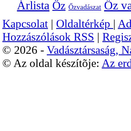
Árlista
Őz va
Őz
Őzvadászat
Kapcsolat
|
Oldaltérkép
|
Ad
Hozzászólások RSS
|
Regisz
© 2026 -
Vadásztársaság, 
© Az oldal készítõje:
Az er