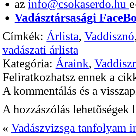
az
info@csokaserdo.hu
e
Vadásztársasági FaceB
Címkék:
Árlista
,
Vaddisznó
vadászati árlista
Kategória:
Áraink
,
Vaddisz
Feliratkozhatsz ennek a ci
A kommentálás és a visszapi
A hozzászólás lehetõségek l
«
Vadászvizsga tanfolyam i